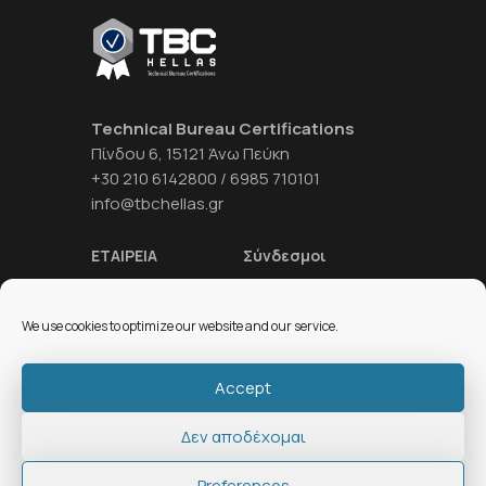
Technical Bureau Certifications
Πίνδου 6, 15121 Άνω Πεύκη
+30 210 6142800 / 6985 710101
info@tbchellas.gr
ΕΤΑΙΡΕΙΑ
Σύνδεσμοι
ΥΠΗΡΕΣΙΕΣ
ΝΕΑ
We use cookies to optimize our website and our service.
ΑΙΤΗΣΕΙΣ – ΕΝΤΥΠΑ
ΕΠΙΚΟΙΝΩΝΙΑ
Accept
Δεν αποδέχομαι
© 2026 TBC. All Rights Reserved. Created
by Fiftyeggz.
Preferences